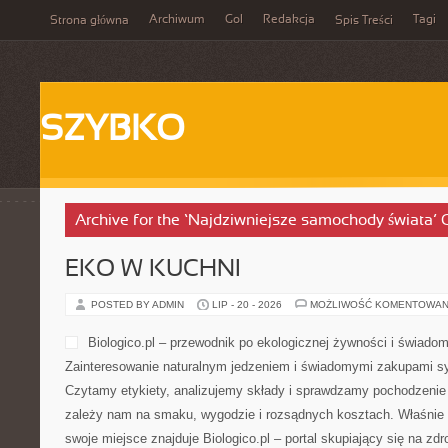
Archiwum
Gol
Redakcja
Tagi
Strona główna
Spis Treści
SZYBKO
Archive for the ‘Najdziwniejsze samochody świata’ 
EKO W KUCHNI
POSTED BY ADMIN
LIP - 20 - 2026
MOŻLIWOŚĆ KOMENTOWAN
Biologico.pl – przewodnik po ekologicznej żywności i świad
Zainteresowanie naturalnym jedzeniem i świadomymi zakupami sy
Czytamy etykiety, analizujemy składy i sprawdzamy pochodzenie
zależy nam na smaku, wygodzie i rozsądnych kosztach. Właśnie w
swoje miejsce znajduje Biologico.pl – portal skupiający się na zd