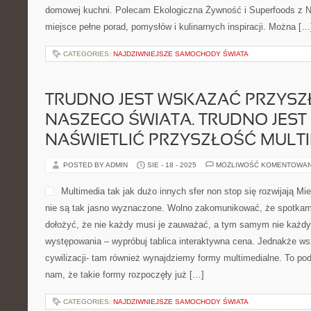
domowej kuchni. Polecam Ekologiczna Żywność i Superfoods z Nat
miejsce pełne porad, pomysłów i kulinarnych inspiracji. Można […
CATEGORIES:
NAJDZIWNIEJSZE SAMOCHODY ŚWIATA
TRUDNO JEST WSKAZAĆ PRZYS
NASZEGO ŚWIATA. TRUDNO JEST
NAŚWIETLIĆ PRZYSZŁOŚĆ MULT
POSTED BY ADMIN
SIE - 18 - 2025
MOŻLIWOŚĆ KOMENTOWA
Multimedia tak jak dużo innych sfer non stop się rozwijają M
nie są tak jasno wyznaczone. Wolno zakomunikować, że spotkam
dołożyć, że nie każdy musi je zauważać, a tym samym nie każdy
występowania – wypróbuj tablica interaktywna cena. Jednakże ws
cywilizacji- tam również wynajdziemy formy multimedialne. To 
nam, że takie formy rozpoczęły już […]
CATEGORIES:
NAJDZIWNIEJSZE SAMOCHODY ŚWIATA