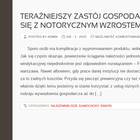
TERAŹNIEJSZY ZASTÓJ GOSPOD
SIĘ Z NOTORYCZNYM WZROSTE
POSTED BY ADMIN
SIE - 3 - 2025
MOŻLIWOŚĆ KOMENTOWAN
Sporo osób ma komplikacje z wypromowaniem produktu, wob
Jak się często okazuje, powierzenie ściągania należności jednos
windykacyjnej niejednokrotnie jest odpowiednim rozwiązaniem – 
warszawa. Nawet albowiem, gdy prace danej instytucji nie dostarc
za to żadnych kosztów. Przyda się pieczęć prewencyjna czy też m
właśnie dzięki temu jesteśmy w stanie korzystać z usług różnych
rodzaju wywiadownia gospodarcza aż do […]
CATEGORIES:
NAJDZIWNIEJSZE SAMOCHODY ŚWIATA