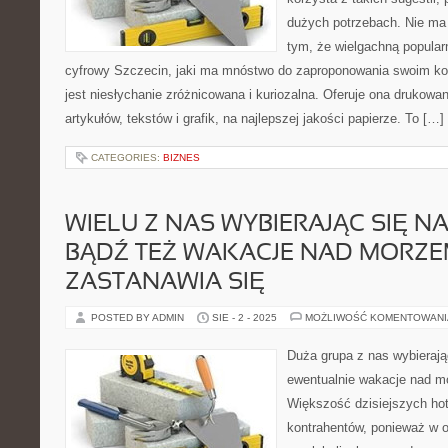
dużych potrzebach. Nie ma
tym, że wielgachną popularn
cyfrowy Szczecin, jaki ma mnóstwo do zaproponowania swoim kont
jest niesłychanie zróżnicowana i kuriozalna. Oferuje ona drukowa
artykułów, tekstów i grafik, na najlepszej jakości papierze. To […]
CATEGORIES:
BIZNES
WIELU Z NAS WYBIERAJĄC SIĘ N
BĄDŹ TEŻ WAKACJE NAD MORZ
ZASTANAWIA SIĘ
POSTED BY ADMIN
SIE - 2 - 2025
MOŻLIWOŚĆ KOMENTOWAN
Duża grupa z nas wybierając
ewentualnie wakacje nad m
Większość dzisiejszych hot
kontrahentów, ponieważ w os