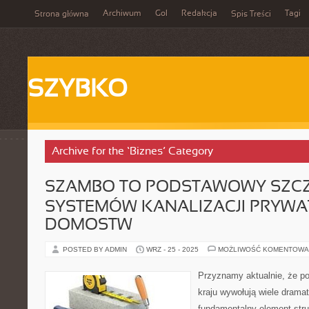
Archiwum
Gol
Redakcja
Tagi
Strona główna
Spis Treści
SZYBKO
Archive for the ‘Biznes’ Category
SZAMBO TO PODSTAWOWY SZC
SYSTEMÓW KANALIZACJI PRYW
DOMOSTW
POSTED BY ADMIN
WRZ - 25 - 2025
MOŻLIWOŚĆ KOMENTOWA
Przyznamy aktualnie, że po
kraju wywołują wiele dram
fundamentalny element struk