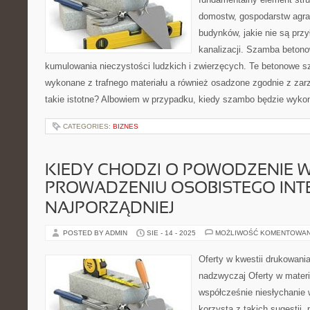
domostw, gospodarstw agra
budynków, jakie nie są prz
kanalizacji. Szamba beton
kumulowania nieczystości ludzkich i zwierzęcych. Te betonowe s
wykonane z trafnego materiału a również osadzone zgodnie z zar
takie istotne? Albowiem w przypadku, kiedy szambo będzie wykon
CATEGORIES:
BIZNES
KIEDY CHODZI O POWODZENIE 
PROWADZENIU OSOBISTEGO INT
NAJPORZĄDNIEJ
POSTED BY ADMIN
SIE - 14 - 2025
MOŻLIWOŚĆ KOMENTOWA
Oferty w kwestii drukowani
nadzwyczaj Oferty w materi
współcześnie niesłychanie
korzysta z takich sugestii,