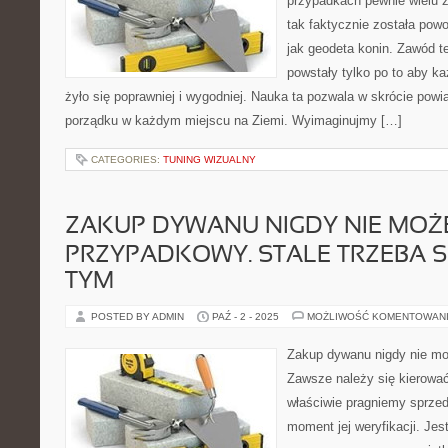
przypadkach pewnie wielu z
tak faktycznie została powo
jak geodeta konin. Zawód t
powstały tylko po to aby k
żyło się poprawniej i wygodniej. Nauka ta pozwala w skrócie powi
porządku w każdym miejscu na Ziemi. Wyimaginujmy […]
CATEGORIES:
TUNING WIZUALNY
ZAKUP DYWANU NIGDY NIE MOŻ
PRZYPADKOWY. STALE TRZEBA S
TYM
POSTED BY ADMIN
PAŹ - 2 - 2025
MOŻLIWOŚĆ KOMENTOWAN
Zakup dywanu nigdy nie m
Zawsze należy się kierować
właściwie pragniemy sprzed
moment jej weryfikacji. Je