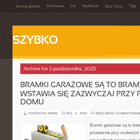
Archiwum
Gol
Redakcja
Tagi
Strona główna
Spis Treści
SZYBKO
Archive for 2 października, 2025
BRAMKI GARAŻOWE SĄ TO BRAM
WSTAWIA SIĘ ZAZWYCZAJ PRZY
DOMU
POSTED BY ADMIN
PAŹ - 2 - 2025
MOŻLIWOŚĆ KOMENTOWAN
Bramki garażowe są to bram
przeważnie przy osobistym