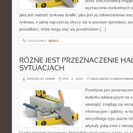
przez rzeczoznawcę majątk
wyznaczeniu konkretnych wa
jaka jest wartość rynkowa działki, jaka jest jej odtworzeniowa ora
rynkowa, o jakiej najczęściej słyszy się w procesie sprzedaży, je
posiadłości, które mogą stać się przedmiotem […]
CATEGORIES:
MEBLE
RÓŻNE JEST PRZEZNACZENIE HA
SYTUACJACH
POSTED BY ADMIN
PAŹ - 2 - 2025
MOŻLIWOŚĆ KOMENTOWAN
Przeróżne jest przeznacze
budynku edukacyjnym na ze
wewnątrz znajdują się wszel
informacyjne i gabloty, w 
wszystkiego typu ważne inf
artykuły połączone z tema
każdej placówki oświatowej. Należałoby mieć pojęcie o tym, że 