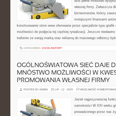
dziś pełne mnóstwo dyspozy
własnej firmy. Zwłaszcza dl
biznesmenów, którzy zawsz
mniejszymi finansami aniżel
konstruowanie stron www oferowane przez specjaliste typu grafik o
możliwości do podjęcia tej ciężkiej rywalizacji. Jeszcze niedaw
trafienie ze swoją marką oraz reklamą do masowego odbiorcy by
CATEGORIES:
EXCELRAPORT
OGÓLNOŚWIATOWA SIEĆ DAJE D
MNÓSTWO MOŻLIWOŚCI W KWES
PROMOWANIA WŁASNEJ FIRMY
POSTED BY ADMIN
LIP - 12 - 2025
MOŻLIWOŚĆ KOMENTOWAN
Jeżeli najprzyzwoiciej funk
samotności W XXI wieku g
prowadzonego przez nas życ