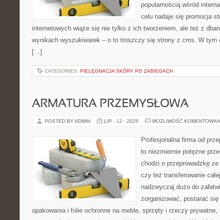
popularnością wśród intern
celu nadaje się promocja s
internetowych wiąże się nie tylko z ich tworzeniem, ale też z dba
wynikach wyszukiwarek – o to troszczy się strony z cms. W tym c
[…]
CATEGORIES:
PIELĘGNACJA SKÓRY PO ZABIEGACH
ARMATURA PRZEMYSŁOWA
POSTED BY ADMIN
LIP - 12 - 2025
MOŻLIWOŚĆ KOMENTOWAN
Profesjonalna firma od pr
to niezmiernie potężne prze
chodzi o przeprowadzkę ze
czy też transferowanie całe
nadzwyczaj dużo do załatwi
zorganizować, postarać się
opakowania i folie ochronne na meble, sprzęty i rzeczy prywatne,