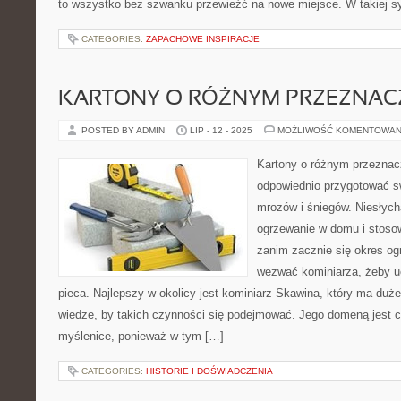
to wszystko bez szwanku przewieźć na nowe miejsce. W takiej sy
CATEGORIES:
ZAPACHOWE INSPIRACJE
KARTONY O RÓŻNYM PRZEZNAC
POSTED BY ADMIN
LIP - 12 - 2025
MOŻLIWOŚĆ KOMENTOWAN
Kartony o różnym przeznac
odpowiednio przygotować 
mrozów i śniegów. Niesłych
ogrzewanie w domu i stoso
zanim zacznie się okres og
wezwać kominiarza, żeby uc
pieca. Najlepszy w okolicy jest kominiarz Skawina, który ma duż
wiedze, by takich czynności się podejmować. Jego domeną jest
myślenice, ponieważ w tym […]
CATEGORIES:
HISTORIE I DOŚWIADCZENIA