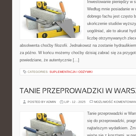
Inwestowanie pieniędzy w 
Według mnie posiadanie w 
dobrego fachu jest często b
ukończenie studiów wyższyc
uogólniać, ale to akurat hyd
liczbę otrzymywanych zlece
absolwenta choćby filozofii. Jednakowoż na zostanie hydraulikiem
za późno. W końcu możemy choćby dzisiaj zabrać się za przygoto
powiedziane, że autentycznie […]
CATEGORIES:
SUPLEMENTACJA I ODŻYWKI
TANIE PRZEPROWADZKI W WARS
POSTED BY ADMIN
LIP - 12 - 2025
MOŻLIWOŚĆ KOMENTOWAN
Tanie przeprowadzki w War
się do przeprowadzki, pragn
najtańszym wydatkiem. Zm
wiąże się z kosztami, w nas