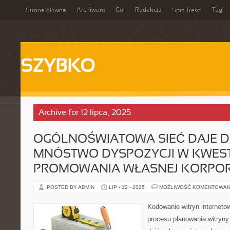
Archiwum
Gol
Redakcja
Tagi
Strona główna
Spis Treści
SZYBKO
Archive for 12 lipca, 2025
OGÓLNOŚWIATOWA SIEĆ DAJE DZ
MNÓSTWO DYSPOZYCJI W KWEST
PROMOWANIA WŁASNEJ KORPOR
POSTED BY ADMIN
LIP - 12 - 2025
MOŻLIWOŚĆ KOMENTOWAN
Kodowanie witryn interneto
procesu planowania witryny