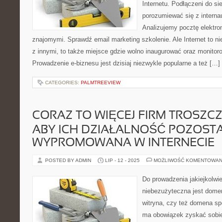
Internetu. Podłączeni do s
porozumiewać się z interna
Analizujemy pocztę elektr
znajomymi. Sprawdź email marketing szkolenie. Ale Internet to nie
z innymi, to także miejsce gdzie wolno inaugurować oraz monitoro
Prowadzenie e-biznesu jest dzisiaj niezwykle popularne a też […]
CATEGORIES:
PALMTREEVIEW
CORAZ TO WIĘCEJ FIRM TROSZCZY
ABY ICH DZIAŁALNOŚĆ POZOST
WYPROMOWANA W INTERNECIE
POSTED BY ADMIN
LIP - 12 - 2025
MOŻLIWOŚĆ KOMENTOWAN
Do prowadzenia jakiejkolwi
niebezużyteczna jest dome
witryna, czy też domena sp
ma obowiązek zyskać sobie