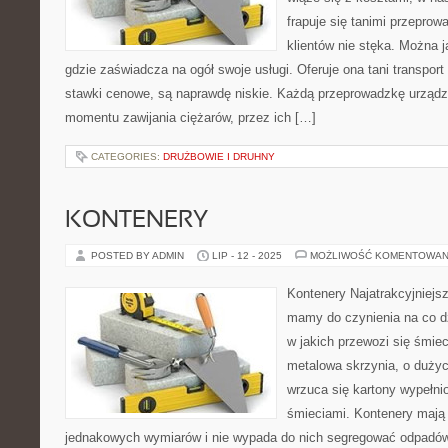
frapuje się tanimi przeprow
klientów nie stęka. Można 
gdzie zaświadcza na ogół swoje usługi. Oferuje ona tani transpor
stawki cenowe, są naprawdę niskie. Każdą przeprowadzkę urządz
momentu zawijania ciężarów, przez ich […]
CATEGORIES:
DRUŻBOWIE I DRUHNY
KONTENERY
POSTED BY ADMIN
LIP - 12 - 2025
MOŻLIWOŚĆ KOMENTOWAN
Kontenery Najatrakcyjniejs
mamy do czynienia na co dz
w jakich przewozi się śmieci
metalowa skrzynia, o dużyc
wrzuca się kartony wypełni
śmieciami. Kontenery mają 
jednakowych wymiarów i nie wypada do nich segregować odpadów.