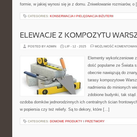
formie, w jakiej wynosi się je z domu. Zniwelowanie rozmiarów, o 
CATEGORIES:
KONSERWACJA I PIELĘGNACJA BIŻUTERII
ELEWACJE Z KOMPOZYTU WARS
POSTED BY ADMIN
LIP - 12 - 2025
MOŻLIWOŚĆ KOMENTOWAN
Elementy wykończeniowe ze 
dość popularne ze Świata s
obecnie nawiązują do znany
tarasy kompozytowe Warsza
nadmienia do minionych wi
zdobione budynki, tak stąd 
ozdoba domków jednorodzinnych ich centralnych ścian frontowych,
w popiersia czy też reliefy. Są to dekory, które […]
CATEGORIES:
DOMOWE PRODUKTY I PRZETWORY