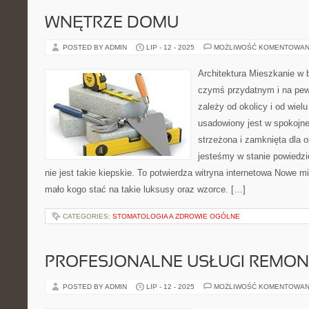
WNĘTRZE DOMU
POSTED BY ADMIN
LIP - 12 - 2025
MOŻLIWOŚĆ KOMENTOWAN
Architektura Mieszkanie w b
czymś przydatnym i na pe
zależy od okolicy i od wielu
usadowiony jest w spokojnej 
strzeżona i zamknięta dla 
jesteśmy w stanie powiedzi
nie jest takie kiepskie. To potwierdza witryna internetowa Nowe m
mało kogo stać na takie luksusy oraz wzorce. […]
CATEGORIES:
STOMATOLOGIA A ZDROWIE OGÓLNE
PROFESJONALNE USŁUGI REMO
POSTED BY ADMIN
LIP - 12 - 2025
MOŻLIWOŚĆ KOMENTOWAN