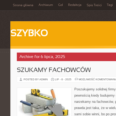
Archiwum
Gol
Redakcja
Tagi
Strona główna
Spis Treści
SZYBKO
Archive for 6 lipca, 2025
SZUKAMY FACHOWCÓW
POSTED BY ADMIN
LIP - 6 - 2025
MOŻLIWOŚĆ KOMENTOWAN
Poszukujemy solidnej firm
pewnością kiedy budujemy 
narzekamy na fachowców, p
prawda jest taka, że w wie
sami sobie winni, bo po pro