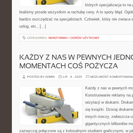
których specjalizacja to na
braliśmy przede wszystkim w rachubę ceny. A to spory błąd. Ogól
bardzo oszczędzać na specjalistach. Człowiek, który nie zwraca 
usług, etc., […]
CATEGORIES:
WARZYWNIKI I OGRÓD UŻYTKOWY
KAŻDY Z NAS W PEWNYCH JED
MOMENTACH COŚ POŻYCZA
POSTED BY ADMIN
LIP - 6 - 2025
MOŻLIWOŚĆ KOMENTOWAN
Każdy z nas w pewnych m
Konstruowanie reklamy na p
wizytacji w drukarni. Drukar
się książki. Dzisiaj drukarn
innych rzeczy, zwłaszcza u
gigantycznych bilbordów ma
zazwyczaj połączone są z kolosalnymi studiami graficznymi, w jak