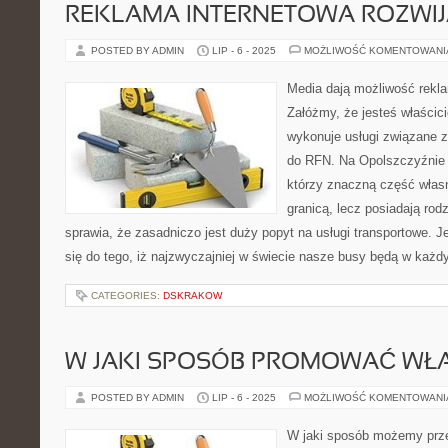
REKLAMA INTERNETOWA ROZWIJ
POSTED BY ADMIN
LIP - 6 - 2025
MOŻLIWOŚĆ KOMENTOWAN
Media dają możliwość rekl
Załóżmy, że jesteś właścicie
wykonuje usługi związane 
do RFN. Na Opolszczyźnie j
którzy znaczną część włas
granicą, lecz posiadają rod
sprawia, że zasadniczo jest duży popyt na usługi transportowe. 
się do tego, iż najzwyczajniej w świecie nasze busy będą w każ
CATEGORIES:
DSKRAKOW
W JAKI SPOSÓB PROMOWAĆ WŁA
POSTED BY ADMIN
LIP - 6 - 2025
MOŻLIWOŚĆ KOMENTOWAN
W jaki sposób możemy prze