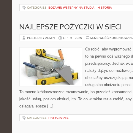
CATEGORIES:
EGZAMIN WSTĘPNY NA STUDIA – HISTORIA
NAJLEPSZE POŻYCZKI W SIECI
POSTED BY ADMIN
LIP - 6 - 2025
MOŻLIWOŚĆ KOMENTOWAN
Co robić, aby wypromować 
to na pewno coś ważnego d
przedsiębiorcy. Jednak wcal
należy dążyć do możliwie j
chociażby oszczędzając n
usług albo obniżaniu pensji
To mocno krótkowzroczne rozumowanie, bo przecież konsumenci p
jakość usług, poziom obsługi, itp. To co w takim razie zrobić, aby
osiągała lepsze […]
CATEGORIES:
PRZYCINANIE