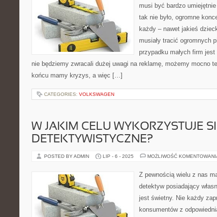
musi być bardzo umiejętni
tak nie było, ogromne konce
każdy – nawet jakieś dzieck
musiały tracić ogromnych p
przypadku małych firm jest 
nie będziemy zwracali dużej uwagi na reklamę, możemy mocno te
końcu mamy kryzys, a więc […]
CATEGORIES:
VOLKSWAGEN
W JAKIM CELU WYKORZYSTUJE SI
DETEKTYWISTYCZNE?
POSTED BY ADMIN
LIP - 6 - 2025
MOŻLIWOŚĆ KOMENTOWAN
Z pewnością wielu z nas ma
detektyw posiadający włas
jest świetny. Nie każdy zap
konsumentów z odpowiednią