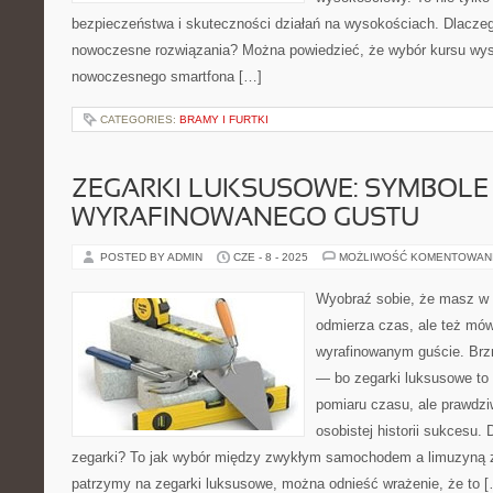
bezpieczeństwa i skuteczności działań na wysokościach. Dlaczeg
nowoczesne rozwiązania? Można powiedzieć, że wybór kursu wys
nowoczesnego smartfona […]
CATEGORIES:
BRAMY I FURTKI
ZEGARKI LUKSUSOWE: SYMBOLE 
WYRAFINOWANEGO GUSTU
POSTED BY ADMIN
CZE - 8 - 2025
MOŻLIWOŚĆ KOMENTOWAN
Wyobraź sobie, że masz w d
odmierza czas, ale też mów
wyrafinowanym guście. Brz
— bo zegarki luksusowe to 
pomiaru czasu, ale prawdzi
osobistej historii sukcesu.
zegarki? To jak wybór między zwykłym samochodem a limuzyną z
patrzymy na zegarki luksusowe, można odnieść wrażenie, że to 