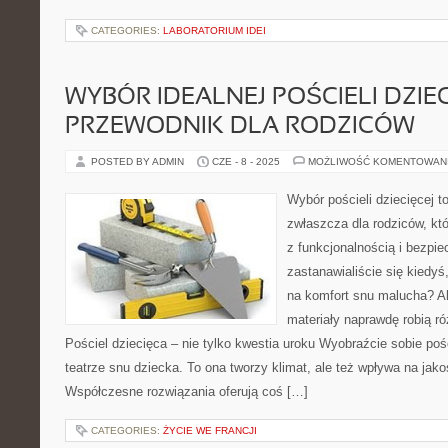
CATEGORIES:
LABORATORIUM IDEI
WYBÓR IDEALNEJ POŚCIELI DZIEC
PRZEWODNIK DLA RODZICÓW
POSTED BY ADMIN
CZE - 8 - 2025
MOŻLIWOŚĆ KOMENTOWAN
Wybór pościeli dziecięcej t
zwłaszcza dla rodziców, kt
z funkcjonalnością i bezp
zastanawialiście się kiedyś
na komfort snu malucha? 
materiały naprawdę robią r
Pościel dziecięca – nie tylko kwestia uroku Wyobraźcie sobie poś
teatrze snu dziecka. To ona tworzy klimat, ale też wpływa na ja
Współczesne rozwiązania oferują coś […]
CATEGORIES:
ŻYCIE WE FRANCJI