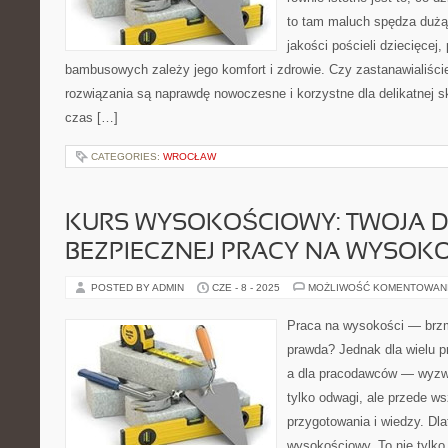
to tam maluch spędza dużą 
jakości pościeli dziecięcej
bambusowych zależy jego komfort i zdrowie. Czy zastanawialiście 
rozwiązania są naprawdę nowoczesne i korzystne dla delikatnej sk
czas […]
CATEGORIES:
WROCŁAW
KURS WYSOKOŚCIOWY: TWOJA 
BEZPIECZNEJ PRACY NA WYSOK
POSTED BY ADMIN
CZE - 8 - 2025
MOŻLIWOŚĆ KOMENTOWAN
Praca na wysokości — brzmi
prawda? Jednak dla wielu p
a dla pracodawców — wyzw
tylko odwagi, ale przede w
przygotowania i wiedzy. Dla
wysokościowy. To nie tylko 