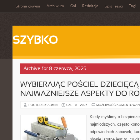
Archiwum
Gol
Redakcja
Tagi
Strona główna
Spis Treści
SZYBKO
Archive for 8 czerwca, 2025
WYBIERAJĄC POŚCIEL DZIECIĘCĄ 
NAJWAŻNIEJSZE ASPEKTY DO R
POSTED BY ADMIN
CZE - 8 - 2025
MOŻLIWOŚĆ KOMENTOWAN
Kiedy myślimy o bezpiecze
najmłodszych, często konc
odpowiednich zabawek, kar
równie istotne jest to, co d