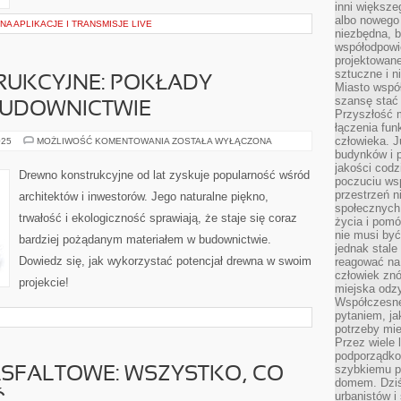
inni większe
albo nowego
A APLIKACJE I TRANSMISJE LIVE
niezbędna, 
współodpowie
projektowan
sztuczne i n
UKCYJNE: POKŁADY
Miasto wspó
szansę stać
BUDOWNICTWIE
Przyszłość m
łączenia fun
człowieka. 
DREWNO
025
MOŻLIWOŚĆ KOMENTOWANIA
ZOSTAŁA WYŁĄCZONA
KONSTRUKCYJNE:
budynków i p
POKŁADY
jakości codzi
POTENCJAŁU
Drewno konstrukcyjne od lat zyskuje popularność wśród
W
poczuciu ws
BUDOWNICTWIE
przestrzeń 
architektów i inwestorów. Jego naturalne piękno,
społecznych
trwałość i ekologiczność sprawiają, że staje się coraz
życia i pomó
nie musi być
bardziej pożądanym materiałem w budownictwie.
jednak stale
Dowiedz się, jak wykorzystać potencjał drewna w swoim
reagować na 
człowiek znó
projekcie!
miejska odz
Współczesne 
pytaniem, ja
potrzeby mie
Przez wiele 
podporządko
szybkiemu p
ASFALTOWE: WSZYSTKO, CO
domem. Dziś
urbanistów 