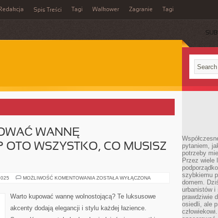
Redakcja
Tagi
Walkower
Zagranie
Tagi
Spis Treści
SUB
POWAĆ WANNĘ
Współczesne 
 OTO WSZYSTKO, CO MUSISZ
pytaniem, ja
potrzeby mie
Przez wiele 
podporządko
szybkiemu p
CZY
2025
MOŻLIWOŚĆ KOMENTOWANIA
ZOSTAŁA WYŁĄCZONA
domem. Dziś
WARTO
KUPOWAĆ
urbanistów 
WANNĘ
Warto kupować wannę wolnostojącą? Te luksusowe
prawdziwie d
WOLNOSTOJĄCĄ?
osiedli, ale
OTO
akcenty dodają elegancji i stylu każdej łazience.
WSZYSTKO,
człowiekowi
CO