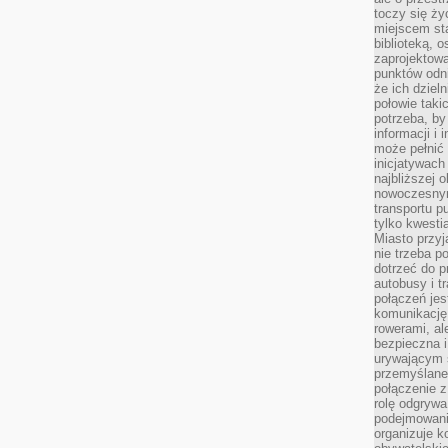
toczy się ży
miejscem sta
biblioteką, 
zaprojektow
punktów odni
że ich dziel
połowie taki
potrzeba, by
informacji i 
może pełnić
inicjatywac
najbliższej 
nowoczesnym
transportu p
tylko kwesti
Miasto przy
nie trzeba 
dotrzeć do p
autobusy i t
połączeń jest
komunikację 
rowerami, ale
bezpieczna 
urywającym s
przemyślane 
połączenie z
rolę odgryw
podejmowaniu
organizuje k