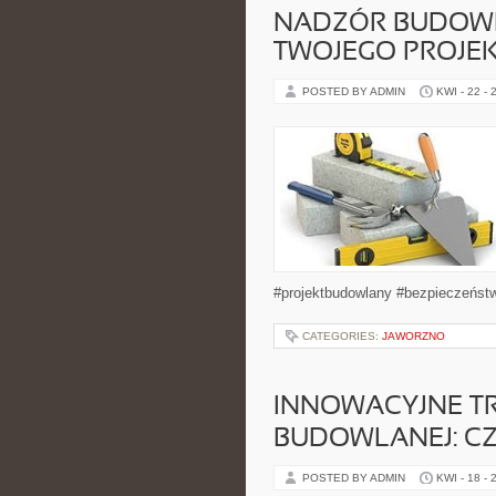
NADZÓR BUDOWL
TWOJEGO PROJE
POSTED BY ADMIN
KWI - 22 - 
#projektbudowlany #bezpieczeństw
CATEGORIES:
JAWORZNO
INNOWACYJNE T
BUDOWLANEJ: C
POSTED BY ADMIN
KWI - 18 - 