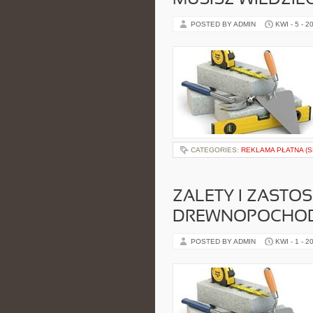
MUSISZ WIEDZIE
POSTED BY ADMIN
KWI - 5 - 2
CATEGORIES:
REKLAMA PŁATNA (S
ZALETY I ZASTO
DREWNOPOCHODN
POSTED BY ADMIN
KWI - 1 - 2