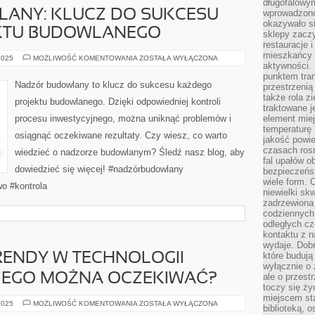
długofalowy
ANY: KLUCZ DO SUKCESU
wprowadzono 
okazywało si
KTU BUDOWLANEGO
sklepy zacz
restauracje 
mieszkańcy 
NADZÓR
2025
MOŻLIWOŚĆ KOMENTOWANIA
ZOSTAŁA WYŁĄCZONA
aktywności. 
BUDOWLANY:
KLUCZ
punktem tran
DO
Nadzór budowlany to klucz do sukcesu każdego
przestrzenią
SUKCESU
TWOJEGO
także rola zi
projektu budowlanego. Dzięki odpowiedniej kontroli
PROJEKTU
traktowane j
BUDOWLANEGO
procesu inwestycyjnego, można uniknąć problemów i
element mie
temperaturę 
osiągnąć oczekiwane rezultaty. Czy wiesz, co warto
jakość powie
czasach ros
wiedzieć o nadzorze budowlanym? Śledź nasz blog, aby
fal upałów o
dowiedzieć się więcej! #nadzórbudowlany
bezpieczeńs
wiele form. 
o #kontrola
niewielki sk
zadrzewiona 
codziennych 
odległych cz
kontaktu z n
wydaje. Dobr
które budują
RENDY W TECHNOLOGII
wyłącznie o 
ZEGO MOŻNA OCZEKIWAĆ?
ale o przest
toczy się ży
miejscem sta
INNOWACYJNE
2025
MOŻLIWOŚĆ KOMENTOWANIA
ZOSTAŁA WYŁĄCZONA
biblioteką, 
TRENDY