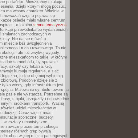
ane podwórko. Mieszkańcy szukają
esienia, dzięki którym mogą poczuć,
nica ma własny charakter. Właśnie w
ch rozważań często pojawia się
 każde osiedle miało własne centrum
inspiracji, a lokalna
strona tematyczna
 funkcję przewodnika po wydarzeniach,
h i zmianach zachodzących w
okolicy. Nie da się mówić o
 mieście bez uwzględnienia
ublicznego i ruchu rowerowego. To nie
a ekologii, ale też zwykłej wygody.
jazne mieszkańcom to takie, w którym
posiadać samochodu, by sprawnie
racy, szkoły czy lekarza. Gdy
ramwaje kursują regularnie, a sieć
 logiczna, ludzie chętniej wybierają
zbiorową. Podobnie dzieje się z
 tylko wtedy, gdy infrastruktura jest
i spójna. Malowanie symbolu roweru na
ię pasie nie wystarcza. Potrzebne są
trasy, stojaki, przejazdy i odpowiednie
 innymi środkami transportu. Ważną
a również udział mieszkańców w
 decyzji. Coraz więcej miast
onsultacje społeczne, budżety
 i warsztaty urbanistyczne.
nie zawsze proces ten przebiega
 interesy różnych grup bywają
edni chcą więcej miejsc parkingowych,