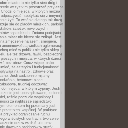
obre miasto to nie tylko sieć dróg i
 przede wszystkim przestrzeń przyjazna
. Chodzi o miejsca, w których można
 odpoczywać, spotykać się z innymi i
brze żyć. To właśnie dlatego tak dużą
zuje się do placów miejskich, parków,
ptaków, ścieżek rowerowych i
ntrów sąsiedzkich. Zmiana podejścia
ania miast nie bierze się znikąd. Jest
 na zmęczenie hałasem, smogiem,
 anonimowością wielkich aglomeracji.
hcą mieć w pobliżu nie tylko sklep
ek, ale też drzewa, ławki, bezpieczne
a pieszych i miejsca, w których dzieci
wić bez obaw. Coraz więcej osób
mieć, że estetyka i funkcjonalność
wpływają na nastrój, zdrowie oraz
eczne. Jeśli codziennie mijamy
podwórka, betonowe place i
zabudowę, trudniej odczuwać
 do miejsca, w którym żyjemy. Jeśli
oczenie jest uporządkowane, zielone i
udzi, rośnie poczucie wspólnoty i
ności za najbliższe sąsiedztwo.
ym elementem tej przemiany jest
 przestrzeni wspólnej. W praktyce
a przykład ograniczanie ruchu
go w ścisłych centrach, tworzenie
adzenie drzew wzdłuż ulic oraz
nie dawnych parkingów w strefy