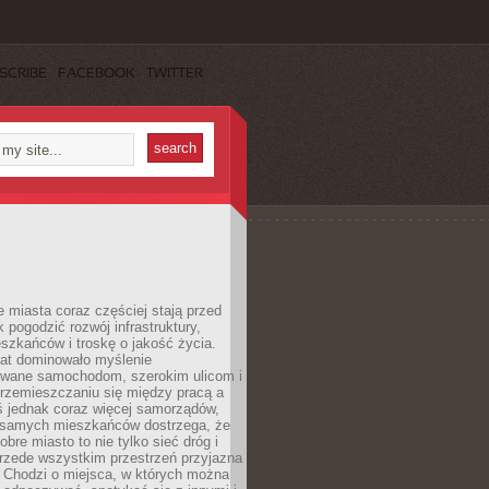
SCRIBE
FACEBOOK
TWITTER
miasta coraz częściej stają przed
k pogodzić rozwój infrastruktury,
szkańców i troskę o jakość życia.
lat dominowało myślenie
wane samochodom, szerokim ulicom i
rzemieszczaniu się między pracą a
 jednak coraz więcej samorządów,
i samych mieszkańców dostrzega, że
obre miasto to nie tylko sieć dróg i
 przede wszystkim przestrzeń przyjazna
. Chodzi o miejsca, w których można