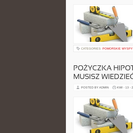
CATEGORIES:
POMORSKIE WYSPY
POŻYCZKA HIPO
MUSISZ WIEDZIEĆ
POSTED BY ADMIN
KWI - 13 - 