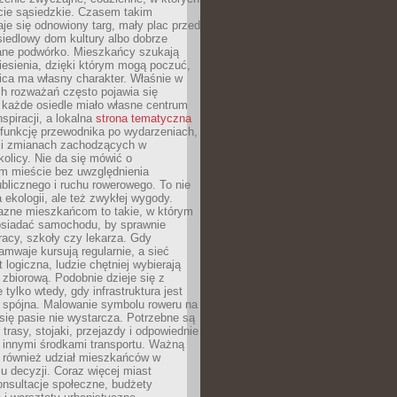
cie sąsiedzkie. Czasem takim
je się odnowiony targ, mały plac przed
osiedlowy dom kultury albo dobrze
ane podwórko. Mieszkańcy szukają
esienia, dzięki którym mogą poczuć,
nica ma własny charakter. Właśnie w
ch rozważań często pojawia się
 każde osiedle miało własne centrum
inspiracji, a lokalna
strona tematyczna
 funkcję przewodnika po wydarzeniach,
h i zmianach zachodzących w
okolicy. Nie da się mówić o
 mieście bez uwzględnienia
ublicznego i ruchu rowerowego. To nie
a ekologii, ale też zwykłej wygody.
jazne mieszkańcom to takie, w którym
posiadać samochodu, by sprawnie
racy, szkoły czy lekarza. Gdy
ramwaje kursują regularnie, a sieć
 logiczna, ludzie chętniej wybierają
zbiorową. Podobnie dzieje się z
 tylko wtedy, gdy infrastruktura jest
i spójna. Malowanie symbolu roweru na
ię pasie nie wystarcza. Potrzebne są
trasy, stojaki, przejazdy i odpowiednie
 innymi środkami transportu. Ważną
a również udział mieszkańców w
 decyzji. Coraz więcej miast
onsultacje społeczne, budżety