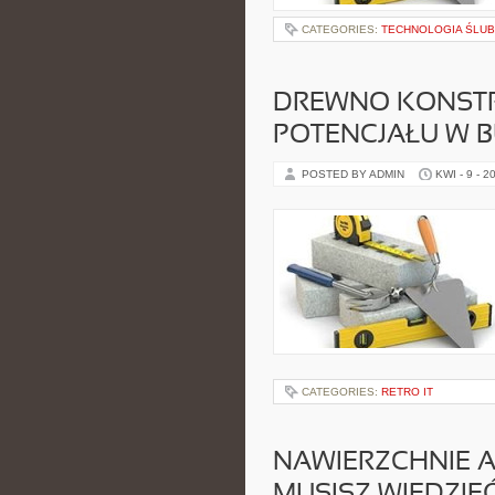
CATEGORIES:
TECHNOLOGIA ŚLUBN
DREWNO KONSTR
POTENCJAŁU W 
POSTED BY ADMIN
KWI - 9 - 2
CATEGORIES:
RETRO IT
NAWIERZCHNIE 