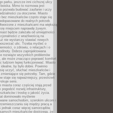
go parku, jeszcze inni cichszej ulicy
 boiska. Mimo to rozmowa jest
bo pozwala budować zaufanie i uczy
dzialności za otoczenie. Miasto
e bez mieszkańców często staje się
iedopasowane do realnych potrzeb.
łtworzone z mieszkańcami ma większą
 się miejscem naprawdę żywym.
iast będzie zależała od umiejętności
kcjonalności z wrażliwością na
Już nie wystarczy stawiać nowych
oszerzać ulic. Trzeba myśleć o
enności, o zdrowiu, o relacjach i o
pólnoty. Dobrze zaprojektowana
nie rozwiąże wszystkich problemów
, ale może znacząco poprawić komfort
c ludziom lepiej funkcjonować. Miasto
 idealne, by było dobre. Powinno
 się uczyć, słuchać mieszkańców i
zmieniające się potrzeby. Tam, gdzie
w staje się najważniejszy, przestrzeń
yskuje sens.
miasta coraz częściej stają przed
k pogodzić rozwój infrastruktury,
szkańców i troskę o jakość życia.
lat dominowało myślenie
wane samochodom, szerokim ulicom i
rzemieszczaniu się między pracą a
 jednak coraz więcej samorządów,
i samych mieszkańców dostrzega, że