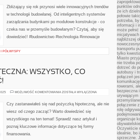
zaprojektow
W
TECHNOLOGII
punktów odni
Zbliżający się rok przynosi wiele innowacyjnych trendów
BUDOWLANEJ:
że ich dziel
CZEGO
w technologii budowlanej. Od inteligentnych systemów
MOŻNA
połowie taki
OCZEKIWAĆ?
potrzeba, by
zarządzania budynkami po modułowe konstrukcje - co
informacji i 
czeka nas w przemyśle budowlanym? Czytaj, aby się
może pełnić
inicjatywac
dowiedzieć! #budownictwo #technologia #innowacje
najbliższej 
nowoczesnym
transportu p
 I PÓŁWYSPY
tylko kwesti
Miasto przy
nie trzeba 
dotrzeć do p
TECZNA: WSZYSTKO, CO
autobusy i t
połączeń jest
!
komunikację 
rowerami, ale
bezpieczna 
POŻYCZKA
2025
MOŻLIWOŚĆ KOMENTOWANIA
ZOSTAŁA WYŁĄCZONA
urywającym s
HIPOTECZNA:
WSZYSTKO,
przemyślane 
CO
Czy zastanawiałeś się nad pożyczką hipoteczną, ale nie
połączenie z
MUSISZ
WIEDZIEĆ!
rolę odgryw
wiesz od czego zacząć? Warto dowiedzieć się
podejmowaniu
wszystkiego na ten temat! Sprawdź nasz artykuł i
organizuje k
obywatelskie
poznaj kluczowe informacje dotyczące tej formy
Oczywiście 
idealnie, bo
finansowania.
sprzeczne. J