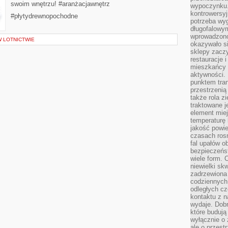
swoim wnętrzu! #aranżacjawnętrz
wypoczynku.
kontrowersyj
#płytydrewnopochodne
potrzeba wyg
długofalowy
wprowadzono 
 LOTNICTWIE
okazywało si
sklepy zacz
restauracje 
mieszkańcy 
aktywności. 
punktem tran
przestrzenią
także rola zi
traktowane j
element mie
temperaturę 
jakość powie
czasach ros
fal upałów o
bezpieczeńs
wiele form. 
niewielki sk
zadrzewiona 
codziennych 
odległych cz
kontaktu z n
wydaje. Dobr
które budują
wyłącznie o 
ale o przest