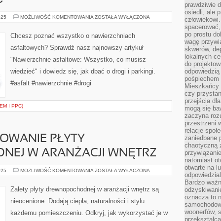
Ć
prawdziwie d
osiedli, ale
NAWIERZCHNIE
025
MOŻLIWOŚĆ KOMENTOWANIA
ZOSTAŁA WYŁĄCZONA
człowiekowi
ASFALTOWE:
spacerować,
WSZYSTKO,
CO
po prostu do
Chcesz poznać wszystko o nawierzchniach
MUSISZ
wagę przywią
WIEDZIEĆ
asfaltowych? Sprawdź nasz najnowszy artykuł
skwerów, de
lokalnych ce
"Nawierzchnie asfaltowe: Wszystko, co musisz
do projektow
wiedzieć" i dowiedz się, jak dbać o drogi i parkingi.
odpowiedzią
pośpiechem i
#asfalt #nawierzchnie #drogi
Mieszkańcy c
czy przystan
przejścia dl
EM I PPC)
mogą się ba
zaczyna rozu
przestrzeni 
relacje społ
SOWANIE PŁYTY
zaniedbane 
chaotyczną 
EJ W ARANŻACJI WNĘTRZ
przywiązanie
natomiast ot
otwarte na l
ZALETY
025
MOŻLIWOŚĆ KOMENTOWANIA
ZOSTAŁA WYŁĄCZONA
odpowiedzial
I
ZASTOSOWANIE
Bardzo ważn
PŁYTY
Zalety płyty drewnopochodnej w aranżacji wnętrz są
odzyskiwanie
DREWNOPOCHODNEJ
oznacza to n
W
nieocenione. Dodają ciepła, naturalności i stylu
ARANŻACJI
samochodowe
WNĘTRZ
woonerfów, s
każdemu pomieszczeniu. Odkryj, jak wykorzystać je w
przekształca