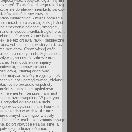
 odpoczywać, spotykać się z innymi i
brze żyć. To właśnie dlatego tak dużą
zuje się do placów miejskich, parków,
ptaków, ścieżek rowerowych i
ntrów sąsiedzkich. Zmiana podejścia
ania miast nie bierze się znikąd. Jest
 na zmęczenie hałasem, smogiem,
 anonimowością wielkich aglomeracji.
hcą mieć w pobliżu nie tylko sklep
ek, ale też drzewa, ławki, bezpieczne
a pieszych i miejsca, w których dzieci
wić bez obaw. Coraz więcej osób
mieć, że estetyka i funkcjonalność
wpływają na nastrój, zdrowie oraz
eczne. Jeśli codziennie mijamy
podwórka, betonowe place i
zabudowę, trudniej odczuwać
 do miejsca, w którym żyjemy. Jeśli
oczenie jest uporządkowane, zielone i
udzi, rośnie poczucie wspólnoty i
ności za najbliższe sąsiedztwo.
ym elementem tej przemiany jest
 przestrzeni wspólnej. W praktyce
a przykład ograniczanie ruchu
go w ścisłych centrach, tworzenie
adzenie drzew wzdłuż ulic oraz
nie dawnych parkingów w strefy
 Dla części osób takie zmiany bywają
ne, bo przyzwyczajenia są silne, a
ody często bierze górę nad