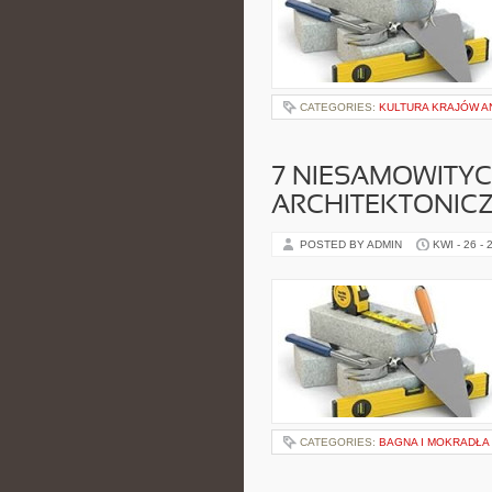
CATEGORIES:
KULTURA KRAJÓW 
7 NIESAMOWITY
ARCHITEKTONIC
POSTED BY ADMIN
KWI - 26 - 
CATEGORIES:
BAGNA I MOKRADŁA