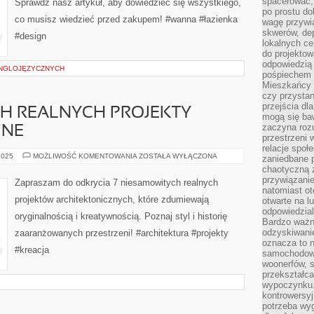
spacerować,
Sprawdź nasz artykuł, aby dowiedzieć się wszystkiego,
MUSISZ
po prostu do
WIEDZIEĆ
co musisz wiedzieć przed zakupem! #wanna #łazienka
wagę przywią
skwerów, de
#design
lokalnych ce
do projektow
odpowiedzią
ANGLOJĘZYCZNYCH
pośpiechem i
Mieszkańcy c
czy przystan
przejścia dl
CH REALNYCH PROJEKTY
mogą się ba
zaczyna rozu
ZNE
przestrzeni 
relacje społ
7
2025
MOŻLIWOŚĆ KOMENTOWANIA
ZOSTAŁA WYŁĄCZONA
zaniedbane 
NIESAMOWITYCH
chaotyczną 
REALNYCH
PROJEKTY
przywiązanie
Zapraszam do odkrycia 7 niesamowitych realnych
ARCHITEKTONICZNE
natomiast ot
projektów architektonicznych, które zdumiewają
otwarte na l
odpowiedzial
oryginalnością i kreatywnością. Poznaj styl i historię
Bardzo ważn
odzyskiwanie
zaaranżowanych przestrzeni! #architektura #projekty
oznacza to n
#kreacja
samochodowe
woonerfów, s
przekształca
wypoczynku.
kontrowersyj
potrzeba wyg