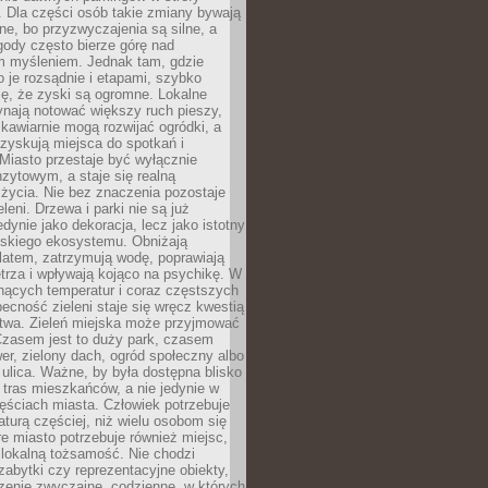
 Dla części osób takie zmiany bywają
ne, bo przyzwyczajenia są silne, a
ody często bierze górę nad
m myśleniem. Jednak tam, gdzie
je rozsądnie i etapami, szybko
ę, że zyski są ogromne. Lokalne
ynają notować większy ruch pieszy,
i kawiarnie mogą rozwijać ogródki, a
zyskują miejsca do spotkań i
Miasto przestaje być wyłącznie
zytowym, a staje się realną
 życia. Nie bez znaczenia pozostaje
eleni. Drzewa i parki nie są już
edynie jako dekoracja, lecz jako istotny
jskiego ekosystemu. Obniżają
latem, zatrzymują wodę, poprawiają
trza i wpływają kojąco na psychikę. W
nących temperatur i coraz częstszych
becność zieleni staje się wręcz kwestią
twa. Zieleń miejska może przyjmować
Czasem jest to duży park, czasem
wer, zielony dach, ogród społeczny albo
ulica. Ważne, by była dostępna blisko
tras mieszkańców, a nie jedynie w
ęściach miasta. Człowiek potrzebuje
aturą częściej, niż wielu osobom się
e miasto potrzebuje również miejsc,
 lokalną tożsamość. Nie chodzi
zabytki czy reprezentacyjne obiekty,
rzenie zwyczajne, codzienne, w których