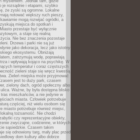
m myśleniem. Jednak tam, gdzie
je rozsądnie i etapami, szybko
ę, że zyski są ogromne. Lokalne
ynają notować większy ruch pieszy,
i kawiarnie mogą rozwijać ogródki, a
zyskują miejsca do spotkań i
Miasto przestaje być wyłącznie
zytowym, a staje się realną
 życia. Nie bez znaczenia pozostaje
eleni. Drzewa i parki nie są już
edynie jako dekoracja, lecz jako istotny
jskiego ekosystemu. Obniżają
latem, zatrzymują wodę, poprawiają
trza i wpływają kojąco na psychikę. W
nących temperatur i coraz częstszych
becność zieleni staje się wręcz kwestią
twa. Zieleń miejska może przyjmować
Czasem jest to duży park, czasem
wer, zielony dach, ogród społeczny albo
ulica. Ważne, by była dostępna blisko
tras mieszkańców, a nie jedynie w
ęściach miasta. Człowiek potrzebuje
aturą częściej, niż wielu osobom się
e miasto potrzebuje również miejsc,
 lokalną tożsamość. Nie chodzi
zabytki czy reprezentacyjne obiekty,
rzenie zwyczajne, codzienne, w których
cie sąsiedzkie. Czasem takim
je się odnowiony targ, mały plac przed
osiedlowy dom kultury albo dobrze