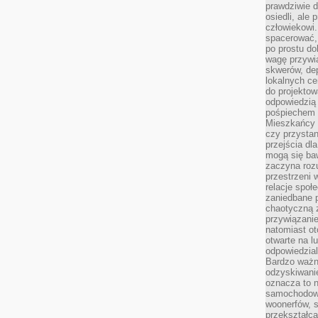
prawdziwie d
osiedli, ale
człowiekowi
spacerować,
po prostu do
wagę przywią
skwerów, de
lokalnych ce
do projektow
odpowiedzią
pośpiechem i
Mieszkańcy c
czy przystan
przejścia dl
mogą się ba
zaczyna rozu
przestrzeni 
relacje społ
zaniedbane 
chaotyczną 
przywiązanie
natomiast ot
otwarte na l
odpowiedzial
Bardzo ważn
odzyskiwanie
oznacza to n
samochodowe
woonerfów, s
przekształca