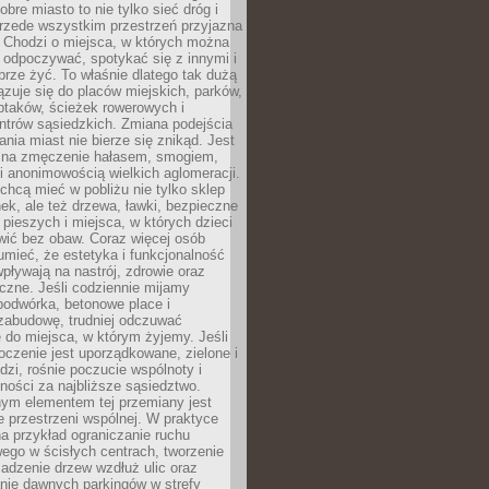
obre miasto to nie tylko sieć dróg i
 przede wszystkim przestrzeń przyjazna
. Chodzi o miejsca, w których można
 odpoczywać, spotykać się z innymi i
brze żyć. To właśnie dlatego tak dużą
zuje się do placów miejskich, parków,
ptaków, ścieżek rowerowych i
ntrów sąsiedzkich. Zmiana podejścia
ania miast nie bierze się znikąd. Jest
 na zmęczenie hałasem, smogiem,
 anonimowością wielkich aglomeracji.
hcą mieć w pobliżu nie tylko sklep
ek, ale też drzewa, ławki, bezpieczne
a pieszych i miejsca, w których dzieci
wić bez obaw. Coraz więcej osób
mieć, że estetyka i funkcjonalność
wpływają na nastrój, zdrowie oraz
eczne. Jeśli codziennie mijamy
podwórka, betonowe place i
zabudowę, trudniej odczuwać
 do miejsca, w którym żyjemy. Jeśli
oczenie jest uporządkowane, zielone i
udzi, rośnie poczucie wspólnoty i
ności za najbliższe sąsiedztwo.
ym elementem tej przemiany jest
 przestrzeni wspólnej. W praktyce
a przykład ograniczanie ruchu
go w ścisłych centrach, tworzenie
adzenie drzew wzdłuż ulic oraz
nie dawnych parkingów w strefy