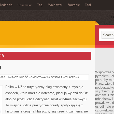
Redakcja
Tagi
Walkower
Zagranie
Tagi
Spis Treści
SUB
026
U
Współczesne 
pytaniem, ja
WYSPY
 2026
MOŻLIWOŚĆ KOMENTOWANIA
ZOSTAŁA WYŁĄCZONA
potrzeby mie
PACYFIKU
Przez wiele 
Polka w NZ to turystyczny blog stworzony z myślą o
podporządko
szybkiemu p
osobach, które marzą o Aotearoa, planują wyjazd do Oz
domem. Dziś
urbanistów 
albo po prostu chcą odkrywać świat w rytmie zachwytu.
prawdziwie d
To miejsce, gdzie praktyczne porady spotykają się z
osiedli, ale
człowiekowi
historiami z drogi, a klasyczny sightseeing zamienia się