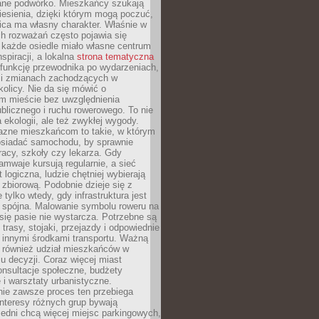
ane podwórko. Mieszkańcy szukają
esienia, dzięki którym mogą poczuć,
nica ma własny charakter. Właśnie w
ch rozważań często pojawia się
 każde osiedle miało własne centrum
inspiracji, a lokalna
strona tematyczna
 funkcję przewodnika po wydarzeniach,
h i zmianach zachodzących w
okolicy. Nie da się mówić o
 mieście bez uwzględnienia
ublicznego i ruchu rowerowego. To nie
a ekologii, ale też zwykłej wygody.
jazne mieszkańcom to takie, w którym
posiadać samochodu, by sprawnie
racy, szkoły czy lekarza. Gdy
ramwaje kursują regularnie, a sieć
 logiczna, ludzie chętniej wybierają
zbiorową. Podobnie dzieje się z
 tylko wtedy, gdy infrastruktura jest
i spójna. Malowanie symbolu roweru na
ię pasie nie wystarcza. Potrzebne są
trasy, stojaki, przejazdy i odpowiednie
 innymi środkami transportu. Ważną
a również udział mieszkańców w
 decyzji. Coraz więcej miast
onsultacje społeczne, budżety
 i warsztaty urbanistyczne.
nie zawsze proces ten przebiega
 interesy różnych grup bywają
edni chcą więcej miejsc parkingowych,