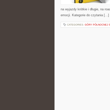
na wyjazdy krótkie i długie, na ro
emocji. Kategorie do czytania […]
CATEGORIES:
GÓRY PÓŁNOCNEJ S