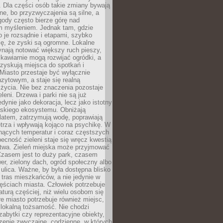
 Dla części osób takie zmiany bywają
ne, bo przyzwyczajenia są silne, a
ody często bierze górę nad
m myśleniem. Jednak tam, gdzie
je rozsądnie i etapami, szybko
ę, że zyski są ogromne. Lokalne
ynają notować większy ruch pieszy,
i kawiarnie mogą rozwijać ogródki, a
zyskują miejsca do spotkań i
Miasto przestaje być wyłącznie
zytowym, a staje się realną
 życia. Nie bez znaczenia pozostaje
eleni. Drzewa i parki nie są już
edynie jako dekoracja, lecz jako istotny
jskiego ekosystemu. Obniżają
latem, zatrzymują wodę, poprawiają
trza i wpływają kojąco na psychikę. W
nących temperatur i coraz częstszych
becność zieleni staje się wręcz kwestią
twa. Zieleń miejska może przyjmować
Czasem jest to duży park, czasem
wer, zielony dach, ogród społeczny albo
ulica. Ważne, by była dostępna blisko
tras mieszkańców, a nie jedynie w
ęściach miasta. Człowiek potrzebuje
aturą częściej, niż wielu osobom się
e miasto potrzebuje również miejsc,
 lokalną tożsamość. Nie chodzi
zabytki czy reprezentacyjne obiekty,
rzenie zwyczajne, codzienne, w których