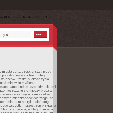
SCRIBE
FACEBOOK
TWITTER
miasta coraz częściej stają przed
k pogodzić rozwój infrastruktury,
szkańców i troskę o jakość życia.
lat dominowało myślenie
wane samochodom, szerokim ulicom i
rzemieszczaniu się między pracą a
 jednak coraz więcej samorządów,
i samych mieszkańców dostrzega, że
obre miasto to nie tylko sieć dróg i
 przede wszystkim przestrzeń przyjazna
. Chodzi o miejsca, w których można