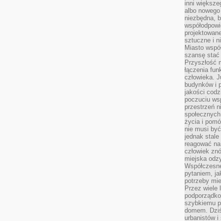
inni większe
albo nowego
niezbędna, 
współodpowie
projektowan
sztuczne i n
Miasto wspó
szansę stać
Przyszłość m
łączenia fun
człowieka. 
budynków i p
jakości codzi
poczuciu ws
przestrzeń 
społecznych
życia i pomó
nie musi być
jednak stale
reagować na 
człowiek znó
miejska odz
Współczesne 
pytaniem, ja
potrzeby mie
Przez wiele 
podporządko
szybkiemu p
domem. Dziś
urbanistów 