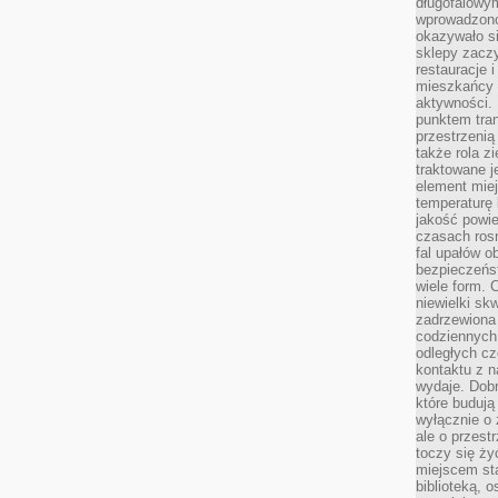
długofalowy
wprowadzono 
okazywało si
sklepy zacz
restauracje 
mieszkańcy 
aktywności. 
punktem tran
przestrzenią
także rola zi
traktowane j
element mie
temperaturę 
jakość powie
czasach ros
fal upałów o
bezpieczeńs
wiele form. 
niewielki sk
zadrzewiona 
codziennych 
odległych cz
kontaktu z n
wydaje. Dobr
które budują
wyłącznie o 
ale o przest
toczy się ży
miejscem sta
biblioteką, 