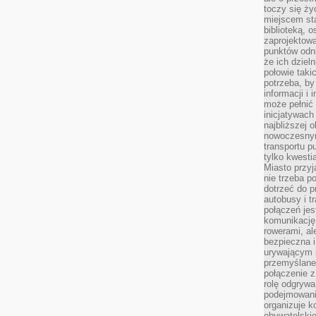
toczy się ży
miejscem sta
biblioteką, 
zaprojektow
punktów odni
że ich dziel
połowie taki
potrzeba, by
informacji i 
może pełnić
inicjatywac
najbliższej 
nowoczesnym
transportu p
tylko kwesti
Miasto przy
nie trzeba 
dotrzeć do p
autobusy i t
połączeń jest
komunikację 
rowerami, ale
bezpieczna 
urywającym s
przemyślane 
połączenie z
rolę odgryw
podejmowaniu
organizuje k
obywatelskie