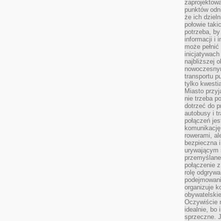
zaprojektow
punktów odni
że ich dziel
połowie taki
potrzeba, by
informacji i 
może pełnić
inicjatywac
najbliższej 
nowoczesnym
transportu p
tylko kwesti
Miasto przy
nie trzeba 
dotrzeć do p
autobusy i t
połączeń jest
komunikację 
rowerami, ale
bezpieczna 
urywającym s
przemyślane 
połączenie z
rolę odgryw
podejmowaniu
organizuje k
obywatelskie
Oczywiście 
idealnie, bo
sprzeczne. J