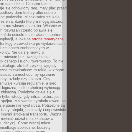
cie sąsiedzkie. Czasem takim
je się odnowiony targ, mały plac przed
osiedlowy dom kultury albo dobrze
ane podwórko. Mieszkańcy szukają
esienia, dzięki którym mogą poczuć,
nica ma własny charakter. Właśnie w
ch rozważań często pojawia się
 każde osiedle miało własne centrum
inspiracji, a lokalna
strona tematyczna
 funkcję przewodnika po wydarzeniach,
h i zmianach zachodzących w
okolicy. Nie da się mówić o
 mieście bez uwzględnienia
ublicznego i ruchu rowerowego. To nie
a ekologii, ale też zwykłej wygody.
jazne mieszkańcom to takie, w którym
posiadać samochodu, by sprawnie
racy, szkoły czy lekarza. Gdy
ramwaje kursują regularnie, a sieć
 logiczna, ludzie chętniej wybierają
zbiorową. Podobnie dzieje się z
 tylko wtedy, gdy infrastruktura jest
i spójna. Malowanie symbolu roweru na
ię pasie nie wystarcza. Potrzebne są
trasy, stojaki, przejazdy i odpowiednie
 innymi środkami transportu. Ważną
a również udział mieszkańców w
 decyzji. Coraz więcej miast
onsultacje społeczne, budżety
 i warsztaty urbanistyczne.