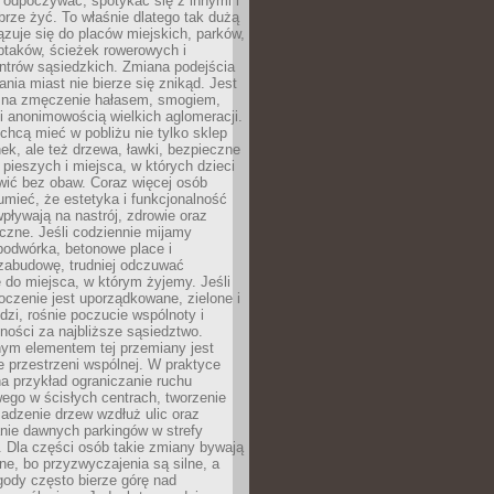
 odpoczywać, spotykać się z innymi i
brze żyć. To właśnie dlatego tak dużą
zuje się do placów miejskich, parków,
ptaków, ścieżek rowerowych i
ntrów sąsiedzkich. Zmiana podejścia
ania miast nie bierze się znikąd. Jest
 na zmęczenie hałasem, smogiem,
 anonimowością wielkich aglomeracji.
hcą mieć w pobliżu nie tylko sklep
ek, ale też drzewa, ławki, bezpieczne
a pieszych i miejsca, w których dzieci
wić bez obaw. Coraz więcej osób
mieć, że estetyka i funkcjonalność
wpływają na nastrój, zdrowie oraz
eczne. Jeśli codziennie mijamy
podwórka, betonowe place i
zabudowę, trudniej odczuwać
 do miejsca, w którym żyjemy. Jeśli
oczenie jest uporządkowane, zielone i
udzi, rośnie poczucie wspólnoty i
ności za najbliższe sąsiedztwo.
ym elementem tej przemiany jest
 przestrzeni wspólnej. W praktyce
a przykład ograniczanie ruchu
go w ścisłych centrach, tworzenie
adzenie drzew wzdłuż ulic oraz
nie dawnych parkingów w strefy
 Dla części osób takie zmiany bywają
ne, bo przyzwyczajenia są silne, a
ody często bierze górę nad