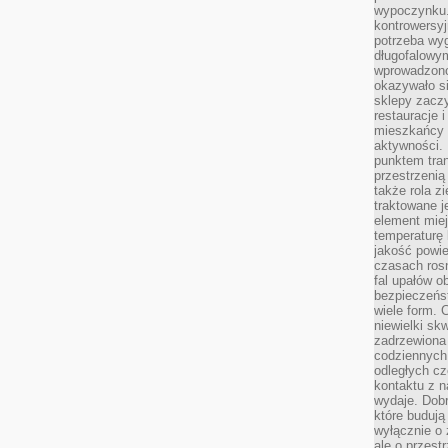
wypoczynku.
kontrowersyj
potrzeba wyg
długofalowy
wprowadzono 
okazywało si
sklepy zacz
restauracje 
mieszkańcy 
aktywności. 
punktem tran
przestrzenią
także rola zi
traktowane j
element mie
temperaturę 
jakość powie
czasach ros
fal upałów o
bezpieczeńs
wiele form. 
niewielki sk
zadrzewiona 
codziennych 
odległych cz
kontaktu z n
wydaje. Dobr
które budują
wyłącznie o 
ale o przest