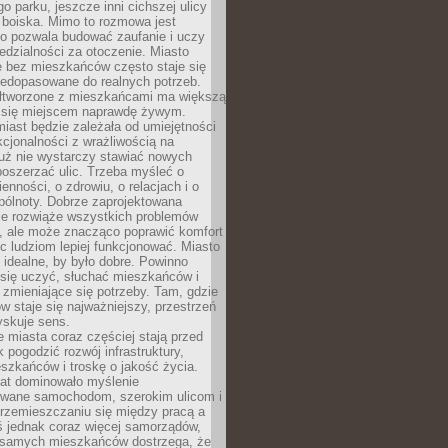
go parku, jeszcze inni cichszej ulicy
 boiska. Mimo to rozmowa jest
bo pozwala budować zaufanie i uczy
dzialności za otoczenie. Miasto
e bez mieszkańców często staje się
iedopasowane do realnych potrzeb.
łtworzone z mieszkańcami ma większą
 się miejscem naprawdę żywym.
iast będzie zależała od umiejętności
kcjonalności z wrażliwością na
Już nie wystarczy stawiać nowych
oszerzać ulic. Trzeba myśleć o
enności, o zdrowiu, o relacjach i o
pólnoty. Dobrze zaprojektowana
nie rozwiąże wszystkich problemów
, ale może znacząco poprawić komfort
c ludziom lepiej funkcjonować. Miasto
 idealne, by było dobre. Powinno
 się uczyć, słuchać mieszkańców i
zmieniające się potrzeby. Tam, gdzie
w staje się najważniejszy, przestrzeń
yskuje sens.
miasta coraz częściej stają przed
k pogodzić rozwój infrastruktury,
szkańców i troskę o jakość życia.
lat dominowało myślenie
wane samochodom, szerokim ulicom i
rzemieszczaniu się między pracą a
 jednak coraz więcej samorządów,
i samych mieszkańców dostrzega, że