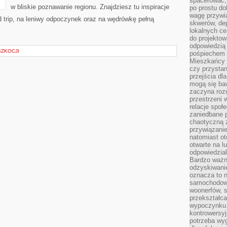
spacerować,
w bliskie poznawanie regionu. Znajdziesz tu inspiracje
po prostu do
wagę przywią
ad trip, na leniwy odpoczynek oraz na wędrówkę pełną
skwerów, de
lokalnych ce
do projektow
odpowiedzią
ZKOCJI
pośpiechem i
Mieszkańcy c
czy przystan
przejścia dl
mogą się ba
zaczyna rozu
przestrzeni 
relacje społ
zaniedbane 
chaotyczną 
przywiązanie
natomiast ot
otwarte na l
odpowiedzial
Bardzo ważn
odzyskiwanie
oznacza to n
samochodowe
woonerfów, s
przekształca
wypoczynku.
kontrowersyj
potrzeba wyg