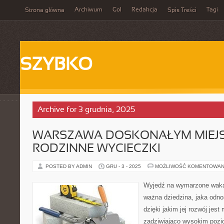
Archiwum
Gol
Redakcja
Tagi
Strona główna
Spis Treści
SZYBKO
Archive for 3 grudnia, 2025
WARSZAWA DOSKONAŁYM MIEJ
RODZINNE WYCIECZKI
POSTED BY ADMIN
GRU - 3 - 2025
MOŻLIWOŚĆ KOMENTOWAN
Wyjedź na wymarzone wakac
ważna dziedzina, jaka odno
dzięki jakim jej rozwój jest
zadziwiająco wysokim pozi