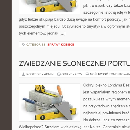
jak transport, czy także ba
szczególnie istotną rolę w
gdyż ludzie skupiają bardzo dużą uwagę na komfort podróży, jak 
poszczególnym miejscu. Oczywiście to turystyka w ogromnym st
tych elementów, jednak […]
CATEGORIES:
SPRAWY KOBIECE
ZWIEDZANIE SŁONECZNEJ PORTU
POSTED BY ADMIN
GRU - 3 - 2025
MOŻLIWOŚĆ KOMENTOWAN
Odkryj piękno Londynu Bez
jest wspaniałym regionem na
poszukujesz w tym momenci
na przykładowo spędzenie 
najbardziej powinieneś bra
No dobrze, lecz co zwłasz
Wielkopolsce? Strzałem w dziesiątkę jest Kalisz. Generalnie nie