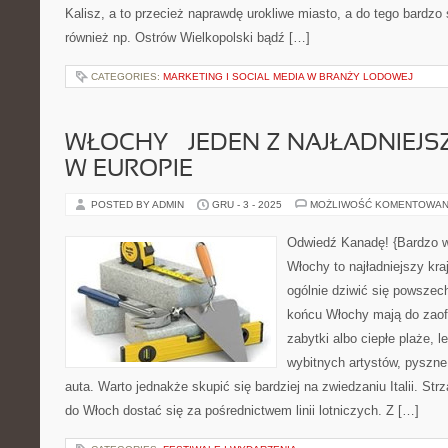
Kalisz, a to przecież naprawdę urokliwe miasto, a do tego bardzo 
również np. Ostrów Wielkopolski bądź […]
CATEGORIES:
MARKETING I SOCIAL MEDIA W BRANŻY LODOWEJ
WŁOCHY – JEDEN Z NAJŁADNIEJ
W EUROPIE
POSTED BY ADMIN
GRU - 3 - 2025
MOŻLIWOŚĆ KOMENTOWAN
Odwiedź Kanadę! {Bardzo w
Włochy to najładniejszy kra
ogólnie dziwić się powszec
końcu Włochy mają do zaofe
zabytki albo ciepłe plaże, l
wybitnych artystów, pyszne
auta. Warto jednakże skupić się bardziej na zwiedzaniu Italii. Strz
do Włoch dostać się za pośrednictwem linii lotniczych. Z […]