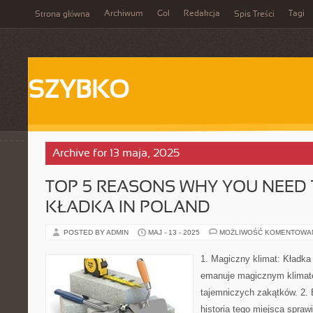
Archiwum
Gol
Redakcja
Tagi
Strona główna
Spis Treści
SZYBKO
Archive for 13 maja, 2025
TOP 5 REASONS WHY YOU NEED
KŁADKA IN POLAND
POSTED BY ADMIN
MAJ - 13 - 2025
MOŻLIWOŚĆ KOMENTOWA
1. Magiczny klimat: Kładka 
emanuje magicznym klimat
tajemniczych zakątków. 2. B
historia tego miejsca sprawi